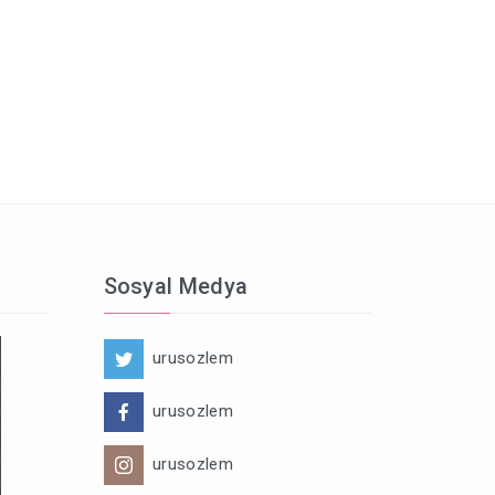
Sosyal Medya
urusozlem
urusozlem
urusozlem