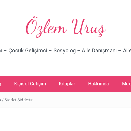
Özlem Uruş
nı – Çocuk Gelişimci – Sosyolog – Aile Danışmanı – Ai
g
Kişisel Gelişim
Kitaplar
Hakkımda
Med
n
/
Şiddet Şiddettir