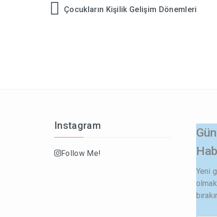
Çocukların Kişilik Gelişim Dönemleri
Yazı
gezinmesi
Instagram
Gün
Hab
Follow Me!
Yeni 
olmak 
bırakı