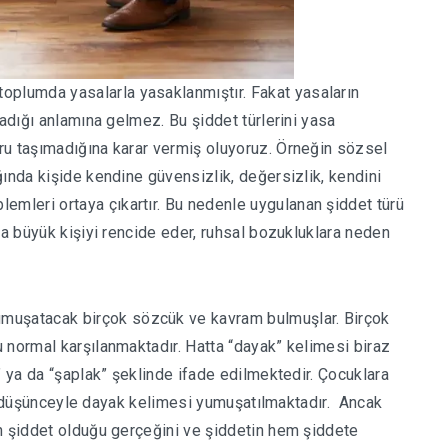
 toplumda yasalarla yasaklanmıştır. Fakat yasaların
madığı anlamına gelmez. Bu şiddet türlerini yasa
ru taşımadığına karar vermiş oluyoruz. Örneğin sözsel
ında kişide kendine güvensizlik, değersizlik, kendini
leri ortaya çıkartır. Bu nedenle uygulanan şiddet türü
da büyük kişiyi rencide eder, ruhsal bozukluklara neden
yumuşatacak birçok sözcük ve kavram bulmuşlar. Birçok
 normal karşılanmaktadır. Hatta “dayak” kelimesi biraz
” ya da “şaplak” şeklinde ifade edilmektedir. Çocuklara
 bir düşünceyle dayak kelimesi yumuşatılmaktadır. Ancak
n şiddet olduğu gerçeğini ve şiddetin hem şiddete