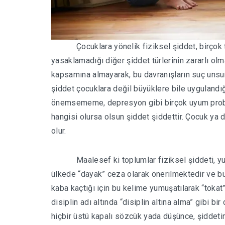
Çocuklara yönelik fiziksel şiddet, birçok
yasaklamadığı diğer şiddet türlerinin zararlı ol
kapsamına almayarak, bu davranışların suç unsu
şiddet çocuklara değil büyüklere bile uygulandığ
önemsememe, depresyon gibi birçok uyum problem
hangisi olursa olsun şiddet şiddettir. Çocuk ya 
olur.
Maalesef ki toplumlar fiziksel şiddeti, 
ülkede “dayak” ceza olarak önerilmektedir ve bu
kaba kaçtığı için bu kelime yumuşatılarak “tokat
disiplin adı altında “disiplin altına alma” gibi
hiçbir üstü kapalı sözcük yada düşünce, şiddeti